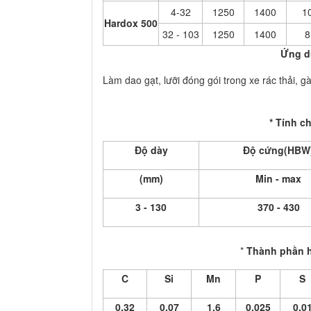
4-32
1250
1400
1
Hardox 500
32 - 103
1250
1400
8
Ứng d
Làm dao gạt, lưỡi đóng gói trong xe rác thải, 
* Tính c
Độ dày
Độ cứng(HBW
(mm)
Min - max
3 - 130
370 - 430
*
Thành phần h
C
Si
Mn
P
S
0.32
0.07
1.6
0.025
0.0