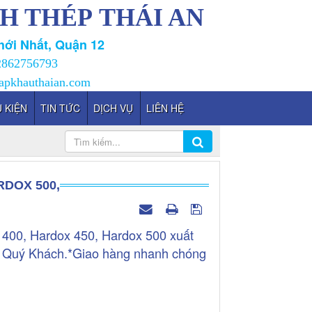
H THÉP THÁI AN
ới Nhất, Quận 12
2862756793
apkhauthaian.com
 KIỆN
TIN TỨC
DỊCH VỤ
LIÊN HỆ
RDOX 500,
 400, Hardox 450, Hardox 500 xuất
ủa Quý Khách.*Giao hàng nhanh chóng