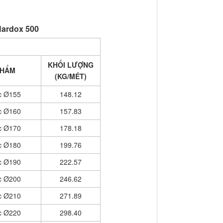
Hardox 500
KHỐI LƯỢNG
PHẨM
(KG/MÉT)
c Ø155
148.12
c Ø160
157.83
c Ø170
178.18
c Ø180
199.76
c Ø190
222.57
c Ø200
246.62
c Ø210
271.89
c Ø220
298.40