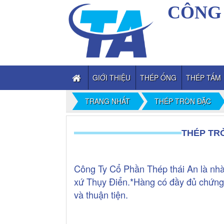
CÔNG 
GIỚI THIỆU
THÉP ỐNG
THÉP TẤM
TRANG NHẤT
THÉP TRÒN ĐẶC
THÉP TRÒ
Công Ty Cổ Phần Thép thái An là nhà
xứ Thụy Điển.*Hàng có đầy đủ chứng
và thuận tiện.