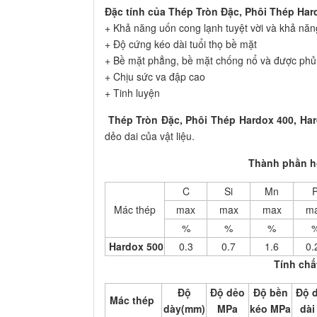
Đặc tính của Thép Tròn Đặc, Phôi Thép Hard
+ Khả năng uốn cong lạnh tuyệt vời và khả nă
+ Độ cứng kéo dài tuổi thọ bề mặt
+ Bề mặt phẳng, bề mặt chống nổ và được phủ 
+ Chịu sức va đập cao
+ Tinh luyện
Thép Tròn Đặc, Phôi Thép Hardox 400, Har
dẻo dai của vật liệu.
Thành phần hó
C
Si
Mn
Mác thép
max
max
max
m
%
%
%
Hardox 500
0.3
0.7
1.6
0.
Tính chấ
Độ
Độ dẻo
Độ bền
Độ 
Mác thép
dày(mm)
MPa
kéo MPa
dài