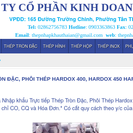
TY CỔ PHẦN KINH DOAN
VPĐD: 165 Đường Trường Chinh, Phường Tân Th
Tel:
02862756783
Hotline
:
0903363863
Fax
: 0
Email
:
thepnhapkhauthaian@gmail.com
web
:
thepnh
THÉP TRÒN ĐẶC
THÉP HÌNH
THÉP HỘP
THÉP INOX
PHỤ
N ĐẶC, PHÔI THÉP HARDOX 400, HARDOX 450 HA
 Nhập khẩu Trực tiếp Thép Tròn Đặc, Phôi Thép Hardox
 chỉ CO, CQ và Hóa Đơn.* Có cắt quy cách theo y/c c