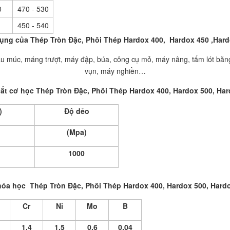
0
470 - 530
450 - 540
ụng của Thép Tròn Đặc, Phôi Thép Hardox 400, Hardox 450 ,Hard
gàu múc, máng trượt, máy đập, búa, công cụ mỏ, máy nâng, tấm lót băng 
vụn, máy nghiền…
hất cơ học Thép Tròn Đặc, Phôi Thép Hardox 400, Hardox 500, Har
)
Độ dẻo
(Mpa)
1000
óa học Thép Tròn Đặc, Phôi Thép Hardox 400, Hardox 500, Hardo
Cr
Ni
Mo
B
1
1.4
1.5
0.6
0.04