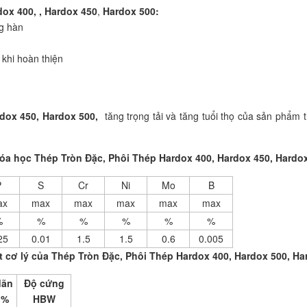
ox 400, , Hardox 450
,
Hardox 500:
ng hàn
khi hoàn thiện
dox 450, Hardox 500,
tăng trọng tải và tăng tuổi thọ của sản phẩm t
a học Thép Tròn Đặc, Phôi Thép Hardox 400, Hardox 450, Hardox
P
S
Cr
Ni
Mo
B
ax
max
max
max
max
max
%
%
%
%
%
%
25
0.01
1.5
1.5
0.6
0.005
t cơ lý của Thép Tròn Đặc, Phôi Thép Hardox 400, Hardox 500, Ha
dãn
Độ cứng
 %
HBW