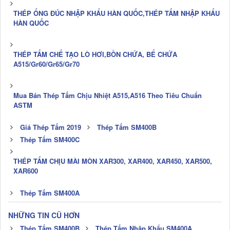
THÉP ỐNG ĐÚC NHẬP KHẨU HÀN QUỐC,THÉP TẤM NHẬP KHẨU
HÀN QUỐC
THÉP TẤM CHẾ TẠO LÒ HƠI,BỒN CHỨA, BỂ CHỨA
A515/Gr60/Gr65/Gr70
Mua Bán Thép Tấm Chịu Nhiệt A515,A516 Theo Tiêu Chuẩn
ASTM
Giá Thép Tấm 2019
Thép Tấm SM400B
Thép Tấm SM400C
THÉP TẤM CHỊU MÀI MÒN XAR300, XAR400, XAR450, XAR500,
XAR600
Thép Tấm SM400A
NHỮNG TIN CŨ HƠN
Thép Tấm SM400B
Thép Tấm Nhập Khẩu SM400A