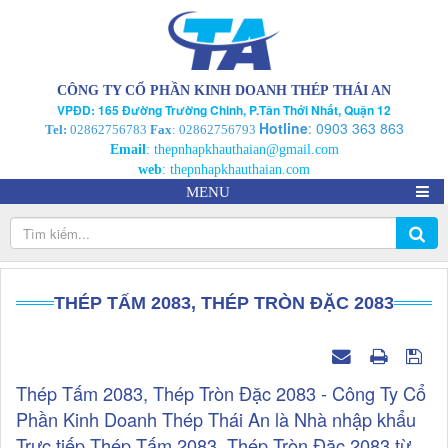
CÔNG TY CỔ PHẦN KINH DOANH THÉP THÁI AN
VPĐD: 165 Đường Trường Chinh, P.Tân Thới Nhất, Quận 12
Hotline
:
0903 363 863
Tel:
02862756783
Fax
: 02862756793
Email
:
thepnhapkhauthaian@gmail.com
web
:
thepnhapkhauthaian.com
MENU
THÉP TẤM 2083, THÉP TRÒN ĐẶC 2083
Thép Tấm 2083, Thép Tròn Đặc 2083 - Công Ty Cổ
Phần Kinh Doanh Thép Thái An là Nhà nhập khẩu
Trực tiếp Thép Tấm 2083, Thép Tròn Đặc 2083 từ