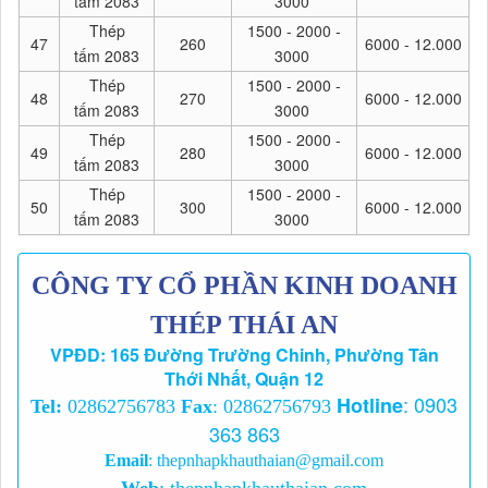
tấm 2083
3000
Thép
1500 - 2000 -
47
260
6000 - 12.000
tấm 2083
3000
Thép
1500 - 2000 -
48
270
6000 - 12.000
tấm 2083
3000
Thép
1500 - 2000 -
49
280
6000 - 12.000
tấm 2083
3000
Thép
1500 - 2000 -
50
300
6000 - 12.000
tấm 2083
3000
CÔNG TY CỔ PHẦN KINH DOANH
THÉP THÁI AN
VPĐD: 165 Đường Trường Chinh, Phường Tân
Thới Nhất, Quận 12
:
0903
Hotline
Tel:
02862756783
Fax
: 02862756793
363 863
Email
:
thepnhapkhauthaian@gmail.com