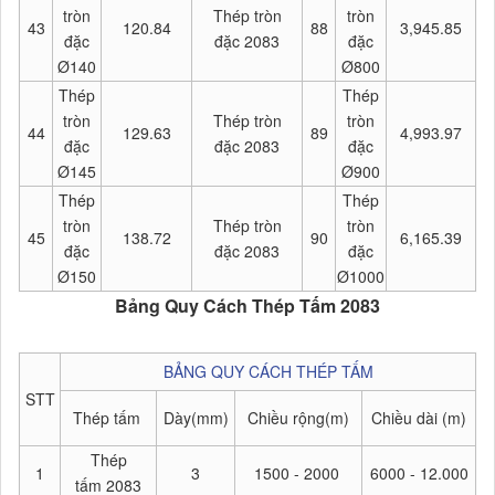
tròn
Thép tròn
tròn
43
120.84
88
3,945.85
đặc
đặc 2083
đặc
Ø140
Ø800
Thép
Thép
tròn
Thép tròn
tròn
44
129.63
89
4,993.97
đặc
đặc 2083
đặc
Ø145
Ø900
Thép
Thép
tròn
Thép tròn
tròn
45
138.72
90
6,165.39
đặc
đặc 2083
đặc
Ø150
Ø1000
Bảng Quy Cách Thép Tấm 2083
B
ẢNG QUY CÁCH THÉP TẤM
STT
Thép tấm
Dày(mm)
Chiều rộng(m)
Chiều dài (m)
Thép
1
3
1500 - 2000
6000 - 12.000
tấm 2083