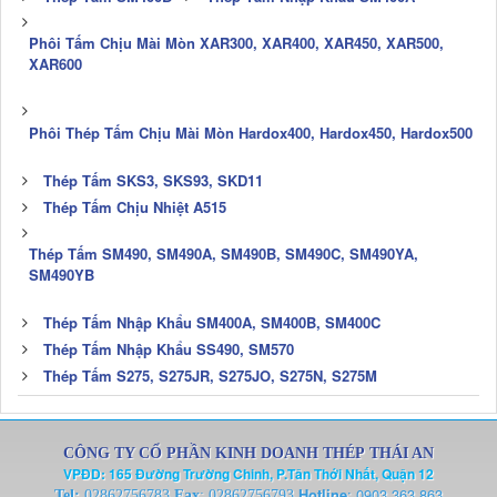
Phôi Tấm Chịu Mài Mòn XAR300, XAR400, XAR450, XAR500,
XAR600
Phôi Thép Tấm Chịu Mài Mòn Hardox400, Hardox450, Hardox500
Thép Tấm SKS3, SKS93, SKD11
Thép Tấm Chịu Nhiệt A515
Thép Tấm SM490, SM490A, SM490B, SM490C, SM490YA,
SM490YB
Thép Tấm Nhập Khẩu SM400A, SM400B, SM400C
Thép Tấm Nhập Khẩu SS490, SM570
Thép Tấm S275, S275JR, S275JO, S275N, S275M
CÔNG TY CỔ PHẦN KINH DOANH THÉP THÁI AN
VPĐD: 165 Đường Trường Chinh, P.Tân Thới Nhất, Quận 12
Hotline
:
0903 363 863
Tel:
02862756783
Fax
: 02862756793