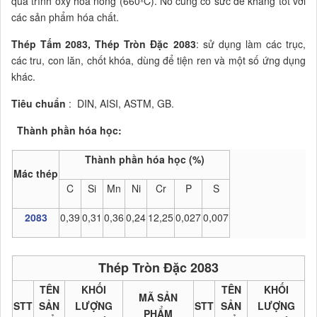
quá trình oxy hóa nóng (660ºC). Nó cũng có sức đề kháng tốt với
các sản phẩm hóa chất.
Thép Tấm 2083, Thép Tròn Đặc 2083
: sử dụng làm các trục,
các tru, con lăn, chốt khóa, dùng để tiện ren và một số ứng dụng
khác.
Tiêu chuẩn
: DIN, AISI, ASTM, GB.
Thành phần hóa học:
Thép Tấm 2083, Thép Tròn Đặc 2083
Thành phần hóa học (%)
Mác thép
C
Si
Mn
Ni
Cr
P
S
2083
0,39
0,31
0,36
0,24
12,25
0,027
0,007
Thép Tròn Đặc 2083
TÊN
KHỐI
TÊN
KHỐI
MÃ SẢN
STT
SẢN
LƯỢNG
STT
SẢN
LƯỢNG
PHẨM