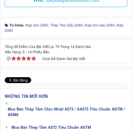
Web
:
thepnhapkhauthaian.com
Từ khóa:
thep tam 2083
,
Thép Tròn Đặc 2083
,
thep tron dac 2083
,
thép
2083
Tổng Số Điểm Của Bài Viết Là: 70 Trong 14 Đánh Giá
Xếp Hạng:
5
-
14
Phiếu Bầu
Click Để Đánh Giá Bài Viết
NHỮNG TIN MỚI HƠN
Mua Bán Thép Tấm Chịu Nhiệt A573 / SA573 Tiêu Chuẩn ASTM /
ASME
Mua Bán Thép Tấm A572 Tiêu Chuẩn ASTM