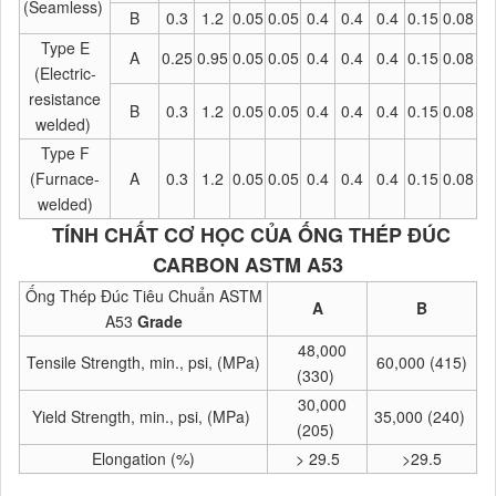
(Seamless)
B
0.3
1.2
0.05
0.05
0.4
0.4
0.4
0.15
0.08
Type E
A
0.25
0.95
0.05
0.05
0.4
0.4
0.4
0.15
0.08
(Electric-
resistance
B
0.3
1.2
0.05
0.05
0.4
0.4
0.4
0.15
0.08
welded)
Type F
(Furnace-
A
0.3
1.2
0.05
0.05
0.4
0.4
0.4
0.15
0.08
welded)
TÍNH CHẤT CƠ HỌC CỦA ỐNG THÉP ĐÚC
CARBON ASTM A53
Ống Thép Đúc Tiêu Chuẩn ASTM
A
B
A53
Grade
48,000
Tensile Strength, min., psi, (MPa)
60,000 (415)
(330)
30,000
Yield Strength, min., psi, (MPa)
35,000 (240)
(205)
Elongation (%)
> 29.5
>29.5