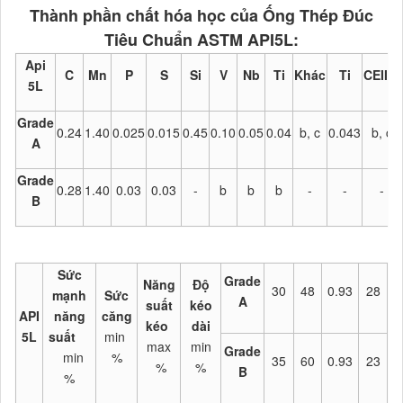
Thành phần chất hóa học của Ống Thép Đúc
Tiêu Chuẩn ASTM API5L:
Api
C
Mn
P
S
Si
V
Nb
Ti
Khác
Ti
CEIIW
5L
Grade
0.24
1.40
0.025
0.015
0.45
0.10
0.05
0.04
b, c
0.043
b, c
A
Grade
0.28
1.40
0.03
0.03
-
b
b
b
-
-
-
B
Sức
Grade
Năng
Độ
30
48
0.93
28
mạnh
Sức
A
suất
kéo
API
năng
căng
kéo
dài
5L
suất
min
max
min
Grade
min
%
35
60
0.93
23
%
%
B
%