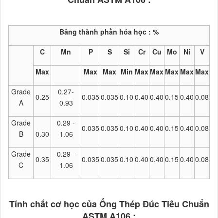
Bảng thành phần hóa học : %
C
Mn
P
S
Si
Cr
Cu
Mo
Ni
V
Max
Max
Max
Min
Max
Max
Max
Max
Max
Grade
0.27-
0.25
0.035
0.035
0.10
0.40
0.40
0.15
0.40
0.08
A
0.93
Grade
0.29 -
0.035
0.035
0.10
0.40
0.40
0.15
0.40
0.08
B
0.30
1.06
Grade
0.29 -
0.35
0.035
0.035
0.10
0.40
0.40
0.15
0.40
0.08
C
1.06
Tính chất cơ học của Ống Thép Đúc T
iêu Chuẩn
ASTM A106
: