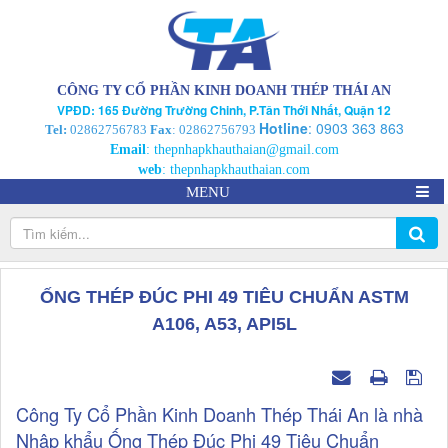
CÔNG TY CỔ PHẦN KINH DOANH THÉP THÁI AN
VPĐD: 165 Đường Trường Chinh, P.Tân Thới Nhất, Quận 12
Hotline
:
0903 363 863
Tel:
02862756783
Fax
: 02862756793
Email
:
thepnhapkhauthaian@gmail.com
web
:
thepnhapkhauthaian.com
MENU
ỐNG THÉP ĐÚC PHI 49 TIÊU CHUẨN ASTM
A106, A53, API5L
Công Ty Cổ Phần Kinh Doanh Thép Thái An là nhà
Nhập khẩu Ống Thép Đúc Phi 49 Tiêu Chuẩn