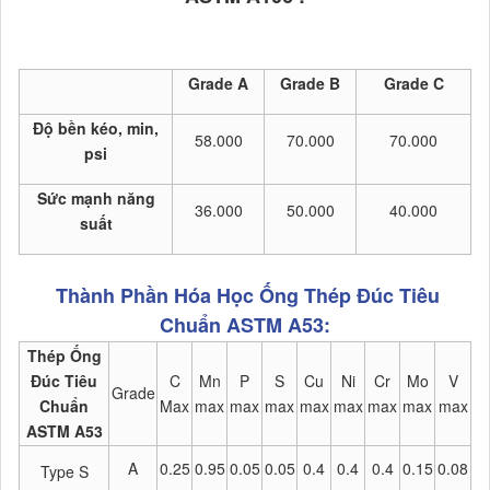
Grade A
Grade B
Grade C
Độ bền kéo, min,
58.000
70.000
70.000
psi
Sức mạnh năng
36.000
50.000
40.000
suất
Thành Phần Hóa Học Ống Thép Đúc Tiêu
Chuẩn ASTM A53:
Thép Ống
Đúc Tiêu
C
Mn
P
S
Cu
Ni
Cr
Mo
V
Grade
Chuẩn
Max
max
max
max
max
max
max
max
max
ASTM A53
A
0.25
0.95
0.05
0.05
0.4
0.4
0.4
0.15
0.08
Type S