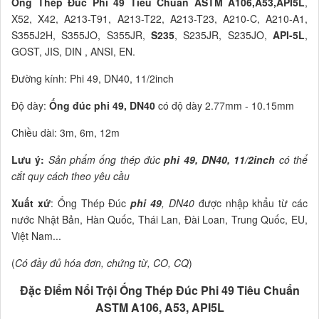
Ống Thép Đúc Phi 49 Tiêu Chuẩn ASTM A106,A53,API5L
,
X52, X42, A213-T91, A213-T22, A213-T23, A210-C, A210-A1,
S355J2H, S355JO, S355JR,
S235
, S235JR, S235JO,
API-5L
,
GOST, JIS, DIN , ANSI, EN.
Đường kính: Phi 49, DN40, 11/2inch
Độ dày:
Ống đúc phi 49, DN40
có độ dày 2.77mm - 10.15mm
Chiều dài: 3m, 6m, 12m
Lưu ý:
Sản phẩm ống thép đúc
phi 49, DN40, 11/2inch
có thể
cắt quy cách theo yêu cầu
Xuất xứ
: Ống Thép Đúc
phi 49
, DN40
được nhập khẩu từ các
nước Nhật Bản, Hàn Quốc, Thái Lan, Đài Loan, Trung Quốc, EU,
Việt Nam...
(
Có đầy đủ hóa đơn, chứng từ, CO, CQ
)
Đặc Điểm Nổi Trội Ống Thép Đúc Phi 49 Tiêu Chuẩn
ASTM A106, A53, API5L