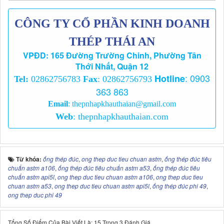
CÔNG TY CỔ PHẦN KINH DOANH
THÉP THÁI AN
VPĐD: 165 Đường Trường Chinh, Phường Tân
Thới Nhất, Quận 12
:
0903
Hotline
Tel:
02862756783
Fax
: 02862756793
363 863
Email
:
thepnhapkhauthaian@gmail.com
Web
:
thepnhapkhauthaian.com
Từ khóa:
ống thép đúc
,
ong thep duc tieu chuan astm
,
ống thép đúc tiêu
chuẩn astm a106
,
ống thép đúc tiêu chuẩn astm a53
,
ống thép đúc tiêu
chuẩn astm api5l
,
ong thep duc tieu chuan astm a106
,
ong thep duc tieu
chuan astm a53
,
ong thep duc tieu chuan astm api5l
,
ống thép đúc phi 49
,
ong thep duc phi 49
Tổng Số Điểm Của Bài Viết Là: 15 Trong 3 Đánh Giá