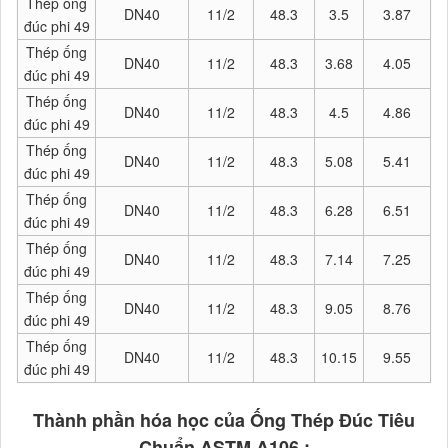
Thép ống
DN40
11/2
48.3
3.5
3.87
đúc phi 49
Thép ống
DN40
11/2
48.3
3.68
4.05
đúc phi 49
Thép ống
DN40
11/2
48.3
4.5
4.86
đúc phi 49
Thép ống
DN40
11/2
48.3
5.08
5.41
đúc phi 49
Thép ống
DN40
11/2
48.3
6.28
6.51
đúc phi 49
Thép ống
DN40
11/2
48.3
7.14
7.25
đúc phi 49
Thép ống
DN40
11/2
48.3
9.05
8.76
đúc phi 49
Thép ống
DN40
11/2
48.3
10.15
9.55
đúc phi 49
Thành phần hóa học của Ống Thép Đúc
Tiêu
Chuẩn ASTM A106
: