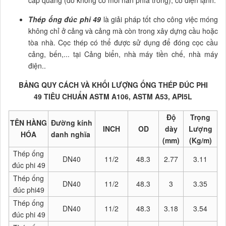
cáp quang (do không có mối hàn phía trong), cơ điện lạnh.
Thép ống đúc phi 49
là giải pháp tốt cho công việc móng
không chỉ ở cảng và cảng mà còn trong xây dựng cầu hoặc
tòa nhà. Cọc thép có thể được sử dụng để đóng cọc cầu
cảng, bến,... tại Cảng biển, nhà máy tiền chế, nhà máy
điện..
BẢNG QUY CÁCH VÀ KHỐI LƯỢNG ỐNG THÉP ĐÚC PHI
49 TIÊU CHUẨN ASTM A106, ASTM A53, API5L
Độ
Trọng
TÊN HÀNG
Đường kính
INCH
OD
dày
Lượng
HÓA
danh nghĩa
(mm)
(Kg/m)
Thép ống
DN40
11/2
48.3
2.77
3.11
đúc phi 49
Thép ống
DN40
11/2
48.3
3
3.35
đúc phi49
Thép ống
DN40
11/2
48.3
3.18
3.54
đúc phi 49