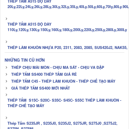
THÉP TẤM A515 ĐỘ DÀY
20Ly,22Ly,24Ly,26Ly,28Ly,30Ly,32Ly,35Ly,40Ly.50Ly,60Ly,70ly,80Ly.90
THÉP TẤM A515 ĐỘ DÀY
110Ly,120Ly,130Ly.150Ly,160Ly,180Ly,200Ly,220Ly,250Ly,280Ly,300Ly
THÉP LÀM KHUÔN NHỰA P20, 2311, 2083, 2085, SUS420J2, NAK55,
NHỮNG TIN CŨ HƠN
THÉP CHỊU MÀI MÒN - CHỊU MA SÁT - CHỊU VA ĐẬP
THÉP TẤM SS400 THÉP TẤM GIÁ RẺ
THÉP TẤM C45 - THÉP LÀM KHUÔN - THÉP CHẾ TẠO MÁY
GIÁ THÉP TẤM SS400 MỚI NHẤT
THÉP TẤM S15C- S20C- S35C- S45C- S55C THÉP LÀM KHUÔN -
THÉP CHẾ TẠO MÁY
Thép Tấm S235JR , S235J0, S235J2, S275JR, S275J0 ,S275J2,
S275N, S275NL