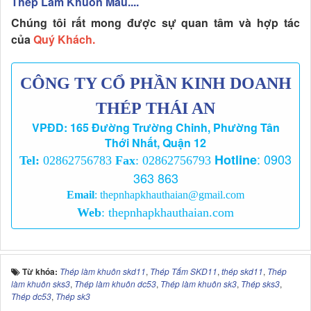
Thép Làm Khuôn Mẫu....
Chúng tôi rất mong được sự quan tâm và hợp tác
của
Quý Khách.
CÔNG TY CỔ PHẦN KINH DOANH
THÉP THÁI AN
VPĐD: 165 Đường Trường Chinh, Phường Tân
Thới Nhất, Quận 12
:
0903
Hotline
Tel:
02862756783
Fax
: 02862756793
363 863
Email
:
thepnhapkhauthaian@gmail.com
Web
:
thepnhapkhauthaian.com
Từ khóa:
Thép làm khuôn skd11
,
Thép Tấm SKD11
,
thép skd11
,
Thép
làm khuôn sks3
,
Thép làm khuôn dc53
,
Thép làm khuôn sk3
,
Thép sks3
,
Thép dc53
,
Thép sk3