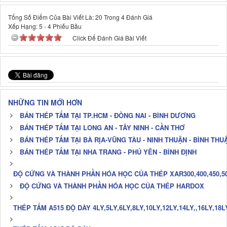
Tổng Số Điểm Của Bài Viết Là: 20 Trong 4 Đánh Giá
Xếp Hạng:
5
-
4
Phiếu Bầu
Click Để Đánh Giá Bài Viết
NHỮNG TIN MỚI HƠN
BÁN THÉP TẤM TẠI TP.HCM - ĐỒNG NAI - BÌNH DƯƠNG
BÁN THÉP TẤM TẠI LONG AN - TÂY NINH - CẦN THƠ
BÁN THÉP TẤM TẠI BÀ RỊA-VŨNG TÀU - NINH THUẬN - BÌNH THU
BÁN THÉP TẤM TẠI NHA TRANG - PHÚ YÊN - BÌNH ĐỊNH
ĐỘ CỨNG VÀ THÀNH PHẦN HÓA HỌC CỦA THÉP XAR300,400,450,50
ĐỘ CỨNG VÀ THÀNH PHẦN HÓA HỌC CỦA THÉP HARDOX
THÉP TẤM A515 ĐỘ DÀY 4LY,5LY,6LY,8LY,10LY,12LY,14LY,,16LY,18L