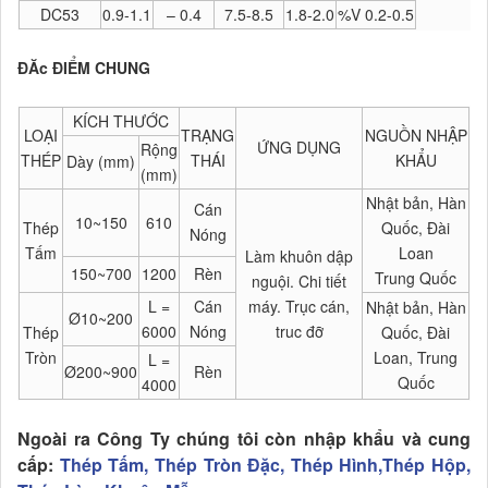
DC53
0.9-1.1
– 0.4
7.5-8.5
1.8-2.0
%V 0.2-0.5
ĐĂc ĐIỂM​​​​​​​ CHUNG
KÍCH THƯỚC
LOẠI
TRẠNG
NGUỒN NHẬP
ỨNG DỤNG
Rộng
THÉP
THÁI
KHẨU
Dày (mm)
(mm)
Nhật bản, Hàn
Cán
10~150
610
Thép
Quốc, Đài
Nóng
Tấm
Loan
Làm khuôn dập
150~700
1200
Rèn
Trung Quốc
nguội. Chi tiết
L =
Cán
máy. Trục cán,
Nhật bản, Hàn
Ø10~200
6000
Nóng
truc đỡ
Thép
Quốc, Đài
Tròn
Loan, Trung
L =
Ø200~900
Rèn
Quốc
4000
Ngoài
ra Công Ty chúng tôi còn nhập khẩu và cung
cấp:
Thép Tấm, Thép Tròn Đặc, Thép Hình,Thép Hộp,