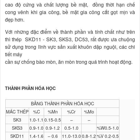
cao độ cứng và chất lượng bề mặt, đồng thời hạn chế
cong vênh khi gia công, bề mặt gia công cắt gọt mịn và
đẹp hơn.
Với những đặc điểm về thành phần và tính chất như trên
thì thép SKD11 - SK3, SKS3, DC53, rất được ưa chuộng
sử dụng trong lĩnh vực sản xuất khuôn dập nguội, các chi
tiết máy
cần sự chống bào mòn, ăn mòn trong quá trình hoạt động.
THÀNH PHẦN HÓA HỌC
BẢNG THÀNH PHẦN HÓA HỌC
MÁC THÉP
%C
%Mn
%Cr
%Mo
SK3
1.0-1.1
0.15-0.5
–
–
SKS3
0.9-1.0
0.9-1.2
0.5-1.0
%W0.5-1.0
SKD11
1.4-1.6
– 0.6
11.0-13.0
0.8-1.2
%V 0.2-0.5