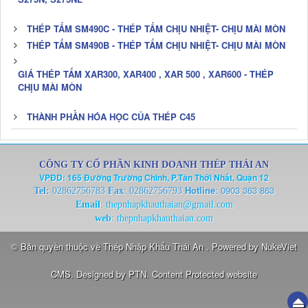
THÉP TẤM SM490C - THÉP TẤM CHỊU NHIỆT- CHỊU MÀI MÒN
THÉP TẤM SM490B - THÉP TẤM CHỊU NHIỆT- CHỊU MÀI MÒN
GIÁ THÉP TẤM XAR300, XAR400 , XAR 500 , XAR600 - THÉP
CHỊU MÀI MÒN
THÀNH PHẦN HÓA HỌC CỦA THÉP C45
CÔNG TY CỔ PHẦN KINH DOANH THÉP THÁI AN
VPĐD: 165 Đường Trường Chinh, P.Tân Thới Nhất, Quận 12
Hotline
:
0903 363 863
Tel:
02862756783
Fax
: 02862756793
Email
:
thepnhapkhauthaian@gmail.com
web
:
thepnhapkhauthaian.com
© Bản quyền thuộc về
Thép Nhập Khẩu Thái An
. Powered by
NukeViet
CMS
. Designed by
PTN
.
Content Protected website