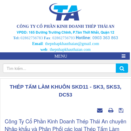
CÔNG TY CỔ PHẦN KINH DOANH THÉP THÁI AN
VPĐD: 165 Đường Trường Chinh, P.Tân Thới Nhất, Quận 12
Hotline
:
0903 363 863
Tel:
02862756783
Fax
: 02862756793
Email
:
thepnhapkhauthaian@gmail.com
web
:
thepnhapkhauthaian.com
MENU
THÉP TẤM LÀM KHUÔN SKD11 - SK3, SKS3,
DC53
Công Ty Cổ Phần Kinh Doanh Thép Thái An chuyên
Nhập khẩu và Phân Phối các loại Thép Tấm Làm