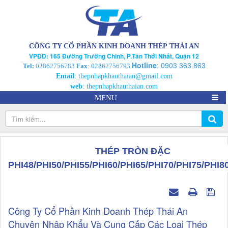
CÔNG TY CỔ PHẦN KINH DOANH THÉP THÁI AN
VPĐD: 165 Đường Trường Chinh, P.Tân Thới Nhất, Quận 12
Hotline
:
0903 363 863
Tel:
02862756783
Fax
: 02862756793
Email
:
thepnhapkhauthaian@gmail.com
web
:
thepnhapkhauthaian.com
MENU
THÉP TRÒN ĐẶC
PHI48/PHI50/PHI55/PHI60/PHI65/PHI70/PHI75/PHI8
Công Ty Cổ Phần Kinh Doanh Thép Thái An
Chuyên Nhập Khẩu Và Cung Cấp Các Loại Thép