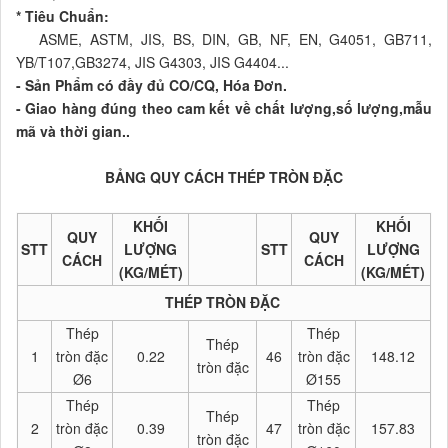
* Tiêu Chuẩn:
ASME, ASTM, JIS, BS, DIN, GB, NF, EN, G4051, GB711,
YB/T107,GB3274, JIS G4303, JIS G4404...
- Sản Phẩm có đầy đủ CO/CQ, Hóa Đơn.
- Giao hàng đúng theo cam kết về chất lượng,số lượng,mẫu
mã và thời gian..
BẢNG QUY CÁCH THÉP TRÒN ĐẶC
KHỐI
KHỐI
QUY
QUY
STT
LƯỢNG
STT
LƯỢNG
CÁCH
CÁCH
(KG/MÉT)
(KG/MÉT)
THÉP TRÒN ĐẶC
Thép
Thép
Thép
1
tròn đặc
0.22
46
tròn đặc
148.12
tròn đặc
Ø6
Ø155
Thép
Thép
Thép
2
tròn đặc
0.39
47
tròn đặc
157.83
tròn đặc