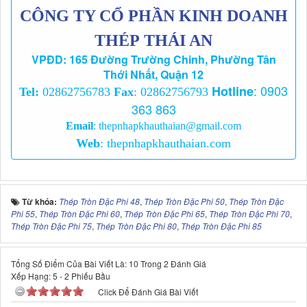
CÔNG TY CỔ PHẦN KINH DOANH
THÉP THÁI AN
VPĐD: 165 Đường Trường Chinh, Phường Tân
Thới Nhất, Quận 12
:
0903
Hotline
Tel:
02862756783
Fax
: 02862756793
363 863
Email
:
thepnhapkhauthaian@gmail.com
Web
:
thepnhapkhauthaian.com
Từ khóa:
Thép Tròn Đặc Phi 48
,
Thép Tròn Đặc Phi 50
,
Thép Tròn Đặc
Phi 55
,
Thép Tròn Đặc Phi 60
,
Thép Tròn Đặc Phi 65
,
Thép Tròn Đặc Phi 70
,
Thép Tròn Đặc Phi 75
,
Thép Tròn Đặc Phi 80
,
Thép Tròn Đặc Phi 85
Tổng Số Điểm Của Bài Viết Là: 10 Trong 2 Đánh Giá
Xếp Hạng:
5
-
2
Phiếu Bầu
Click Để Đánh Giá Bài Viết