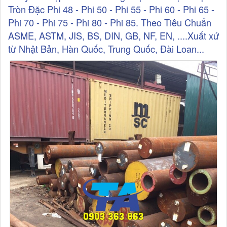
Tròn Đặc Phi 48 - Phi 50 - Phi 55 - Phi 60 - Phi 65 -
Phi 70 - Phi 75 - Phi 80 - Phi 85. Theo Tiêu Chuẩn
ASME, ASTM, JIS, BS, DIN, GB, NF, EN, ....Xuất xứ
từ Nhật Bản, Hàn Quốc, Trung Quốc, Đài Loan...