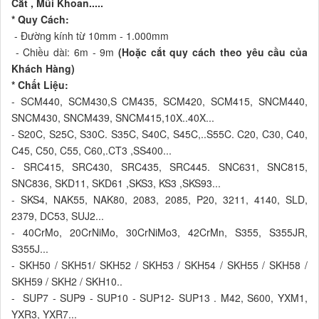
Cắt , Mũi Khoan.....
* Quy Cách:
- Đường kính từ 10mm - 1.000mm
- Chiều dài: 6m - 9m
(Hoặc cắt quy cách theo yêu cầu của
Khách Hàng)
* Chất Liệu:
- SCM440, SCM430,S CM435, SCM420, SCM415, SNCM440,
SNCM430, SNCM439, SNCM415,10X..40X...
- S20C, S25C, S30C. S35C, S40C, S45C,..S55C. C20, C30, C40,
C45, C50, C55, C60,.CT3 ,SS400...
- SRC415, SRC430, SRC435, SRC445. SNC631, SNC815,
SNC836, SKD11, SKD61 ,SKS3, KS3 ,SKS93...
- SKS4, NAK55, NAK80, 2083, 2085, P20, 3211, 4140, SLD,
2379, DC53, SUJ2...
- 40CrMo, 20CrNiMo, 30CrNiMo3, 42CrMn, S355, S355JR,
S355J...
- SKH50 / SKH51/ SKH52 / SKH53 / SKH54 / SKH55 / SKH58 /
SKH59 / SKH2 / SKH10..
- SUP7 - SUP9 - SUP10 - SUP12- SUP13 . M42, S600, YXM1,
YXR3, YXR7...