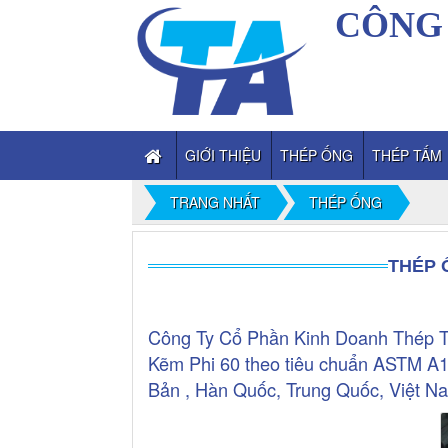
CÔNG 
GIỚI THIỆU
THÉP ỐNG
THÉP TẤM
TRANG NHẤT
THÉP ỐNG
THÉP 
Công Ty Cổ Phần Kinh Doanh Thép T
Kẽm Phi 60 theo tiêu chuẩn ASTM A
Bản , Hàn Quốc, Trung Quốc, Việt Na