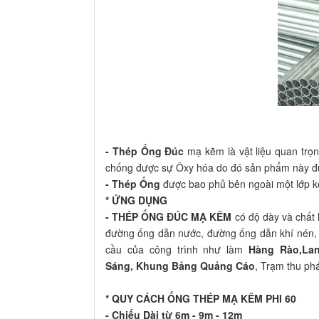
- Thép Ống Đúc
mạ kẽm là vật liệu quan trọn
chống được sự Ôxy hóa do đó sản phẩm này đư
- Thép Ống
được bao phủ bên ngoài một lớp kẽ
* ỨNG DỤNG
- THÉP ỐNG ĐÚC MẠ KẼM
có độ dày và chất
đường ống dẫn nước, đường ống dẫn khí nén, k
cầu của công trình như làm
Hàng Rào,Lan
Sáng, Khung Bảng Quảng Cáo
, Trạm thu ph
* QUY CÁCH ỐNG THÉP MẠ KẼM PHI 60
- Chiếu Dài từ 6m - 9m - 12m