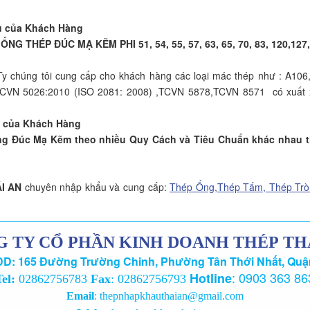
u của Khách Hàng
NG THÉP ĐÚC MẠ KẼM PHI 51, 54, 55, 57, 63, 65, 70, 83, 120,127,180
y chúng tôi cung cấp cho khách hàng các loại mác thép
như : A106
CVN 5026:2010 (ISO 2081: 2008) ,TCVN 5878,TCVN 8571 có xuất x
u của Khách Hàng
ng Đúc Mạ Kẽm theo nhiều Quy Cách và Tiêu Chuẩn khác nhau 
I AN
chuyên nhập khẩu và cung cấp:
Thép Ống,Thép Tấm, Thép Trò
 TY CỔ PHẦN KINH DOANH THÉP TH
D: 165 Đường Trường Chinh, Phường Tân Thới Nhất, Quậ
:
0903 363 86
Hotline
Tel:
02862756783
Fax
: 02862756793
Email
:
thepnhapkhauthaian@gmail.com