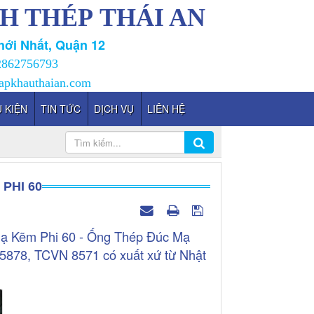
H THÉP THÁI AN
ới Nhất, Quận 12
2862756793
apkhauthaian.com
 KIỆN
TIN TỨC
DỊCH VỤ
LIÊN HỆ
PHI 60
Mạ Kẽm Phi 60 - Ống Thép Đúc Mạ
5878, TCVN 8571 có xuất xứ từ Nhật