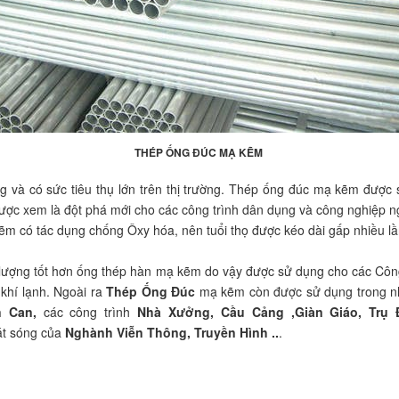
THÉP ỐNG ĐÚC MẠ KẼM
g và có sức tiêu thụ lớn trên thị trường. Thép ống đúc mạ kẽm được sử
ợc xem là đột phá mới cho các công trình dân dụng và công nghiệp n
m có tác dụng chống Ôxy hóa, nên tuổi thọ được kéo dài gấp nhiều lầ
 lượng tốt hơn ống thép hàn mạ kẽm do vậy được sử dụng cho các Cô
hí lạnh. Ngoài ra
Thép Ống Đúc
mạ kẽm còn được sử dụng trong nh
 Can,
các công trình
Nhà Xưởng, Cầu Cảng ,Giàn Giáo, Trụ 
át sóng của
Nghành Viễn Thông, Truyền Hình ..
.