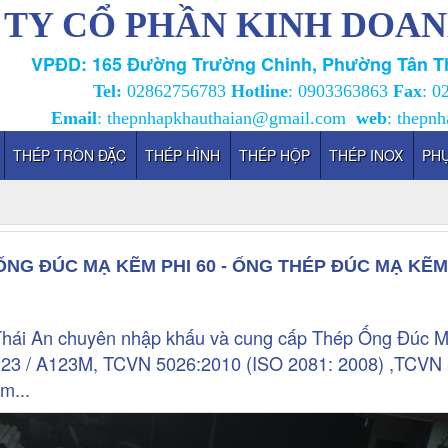
TY CỔ PHẦN KINH DOAN
VPĐD: 165 Đường Trường Chinh, Phường Tân Th
Tel:
02862756783
Hotline
:
0903363863
Fax
: 0
Email
:
thepnhapkhauthaian@gmail.com
web
:
thepnh
THÉP TRÒN ĐẶC
THÉP HÌNH
THÉP HỘP
THÉP INOX
PHỤ
ỐNG ĐÚC MẠ KẼM PHI 60 - ỐNG THÉP ĐÚC MẠ KẼM 
hái An chuyên nhập khấu và cung cấp Thép Ống Đúc 
123 / A123M, TCVN 5026:2010 (ISO 2081: 2008) ,TCVN 
m...