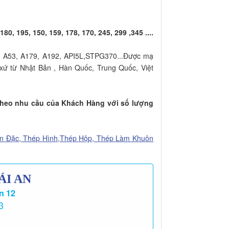
, 195, 150, 159, 178, 170, 245, 299 ,345 ....
, A53, A179, A192, API5L,STPG370...Được mạ
ứ từ Nhật Bản , Hàn Quốc, Trung Quốc, Việt
theo nhu cầu của Khách Hàng với số lượng
n Đặc, Thép Hình,Thép Hộp, Thép Làm Khuôn
ÁI AN
n 12
3