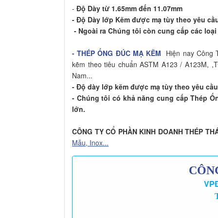
-
Độ Dày từ 1.65mm đến 11.07mm
- Độ Dày lớp Kẽm được mạ tùy theo yêu cầ
- Ngoài ra Chúng tôi còn cung cấp các loại Ố
- THÉP ỐNG ĐÚC MẠ KẼM
Hiện nay Công T
kẽm theo tiêu chuẩn ASTM A123 / A123M, ,T
Nam...
- Độ dày lớp kẽm được mạ tùy theo yêu cầ
- Chúng tôi có khả năng cung cấp Thép Ố
lớn.
CÔNG TY CỔ PHẦN KINH DOANH THÉP THÁ
Mẫu, Inox...
CÔNG
VPĐ