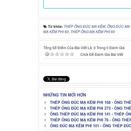
Từ khóa:
THÉP ỐNG ĐÚC MẠ KẼM
,
ỐNG ĐÚC MẠ
MẠ KẼM PHI 60
,
THÉP ỐNG MẠ KẼM PHI 60
Tổng Số Điểm Của Bài Viết Là: 0 Trong 0 Đánh Giá
Click Để Đánh Giá Bài Viết
NHỮNG TIN MỚI HƠN
THÉP ỐNG ĐÚC MẠ KẼM PHI 168 - ỐNG THÉ
THÉP ỐNG ĐÚC MẠ KẼM PHI 273 - ỐNG THÉ
ỐNG THÉP ĐÚC MẠ KẼM PHI 141 - THÉP ỐN
THÉP ỐNG ĐÚC MẠ KẼM PHI 76 - ỐNG THÉ
ỐNG ĐÚC MẠ KẼM PHI 101 - ỐNG THÉP ĐÚC