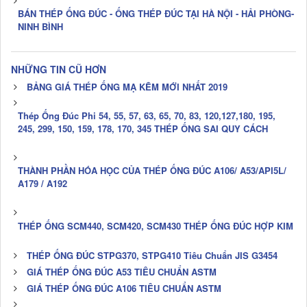
BÁN THÉP ỐNG ĐÚC - ỐNG THÉP ĐÚC TẠI HÀ NỘI - HẢI PHÒNG-
NINH BÌNH
NHỮNG TIN CŨ HƠN
BẢNG GIÁ THÉP ỐNG MẠ KẼM MỚI NHẤT 2019
Thép Ống Đúc Phi 54, 55, 57, 63, 65, 70, 83, 120,127,180, 195,
245, 299, 150, 159, 178, 170, 345 THÉP ỐNG SAI QUY CÁCH
THÀNH PHẦN HÓA HỌC CỦA THÉP ỐNG ĐÚC A106/ A53/API5L/
A179 / A192
THÉP ỐNG SCM440, SCM420, SCM430 THÉP ỐNG ĐÚC HỢP KIM
THÉP ỐNG ĐÚC STPG370, STPG410 Tiêu Chuẩn JIS G3454
GIÁ THÉP ỐNG ĐÚC A53 TIÊU CHUẨN ASTM
GIÁ THÉP ỐNG ĐÚC A106 TIÊU CHUẨN ASTM