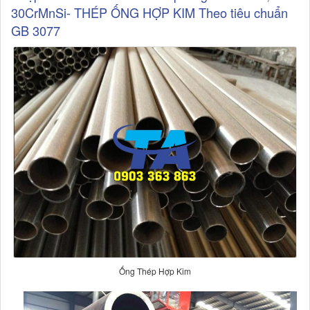
30CrMnSi- THÉP ỐNG HỢP KIM Theo tiêu chuẩn
GB 3077
Ống Thép Hợp Kim