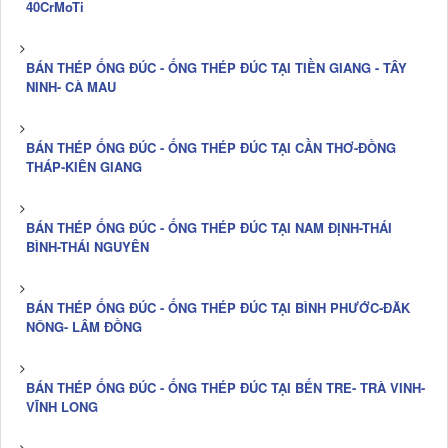
40CrMoTi
BÁN THÉP ỐNG ĐÚC - ỐNG THÉP ĐÚC TẠI TIỀN GIANG - TÂY
NINH- CÀ MAU
BÁN THÉP ỐNG ĐÚC - ỐNG THÉP ĐÚC TẠI CẦN THƠ-ĐỒNG
THÁP-KIÊN GIANG
BÁN THÉP ỐNG ĐÚC - ỐNG THÉP ĐÚC TẠI NAM ĐỊNH-THÁI
BÌNH-THÁI NGUYÊN
BÁN THÉP ỐNG ĐÚC - ỐNG THÉP ĐÚC TẠI BÌNH PHƯỚC-ĐĂK
NÔNG- LÂM ĐỒNG
BÁN THÉP ỐNG ĐÚC - ỐNG THÉP ĐÚC TẠI BẾN TRE- TRÀ VINH-
VĨNH LONG