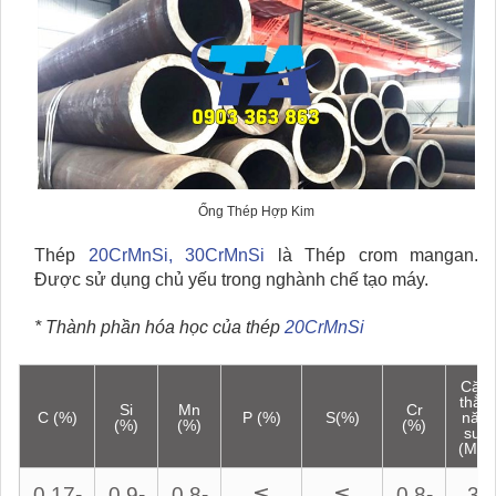
Ống Thép Hợp Kim
Thép
20CrMnSi, 30CrMnSi
là Thép crom mangan.
Được sử dụng chủ yếu trong nghành chế tạo máy.
* Thành phần hóa học của thép
20CrMnSi
Căn
thẳn
Si
Mn
Cr
C (%)
P (%)
S(%)
năn
(%)
(%)
(%)
suất
(Mpa
0,17-
0,9-
0,8-
≦
≦
0,8-
35