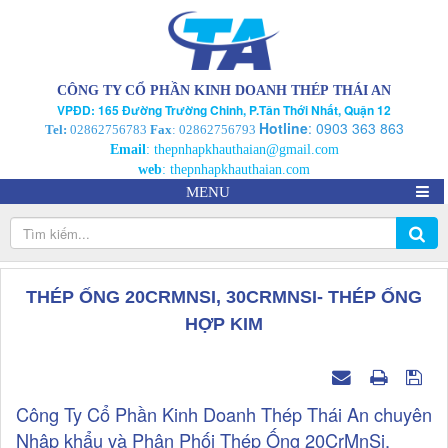
CÔNG TY CỔ PHẦN KINH DOANH THÉP THÁI AN
VPĐD: 165 Đường Trường Chinh, P.Tân Thới Nhất, Quận 12
Hotline
:
0903 363 863
Tel:
02862756783
Fax
: 02862756793
Email
:
thepnhapkhauthaian@gmail.com
web
:
thepnhapkhauthaian.com
MENU
THÉP ỐNG 20CRMNSI, 30CRMNSI- THÉP ỐNG
HỢP KIM
Công Ty Cổ Phần Kinh Doanh Thép Thái An chuyên
Nhập khẩu và Phân Phối Thép Ống 20CrMnSi,