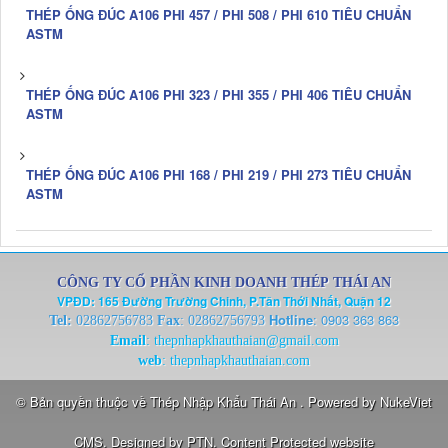
THÉP ỐNG ĐÚC A106 PHI 457 / PHI 508 / PHI 610 TIÊU CHUẨN
ASTM
THÉP ỐNG ĐÚC A106 PHI 323 / PHI 355 / PHI 406 TIÊU CHUẨN
ASTM
THÉP ỐNG ĐÚC A106 PHI 168 / PHI 219 / PHI 273 TIÊU CHUẨN
ASTM
CÔNG TY CỔ PHẦN KINH DOANH THÉP THÁI AN
VPĐD: 165 Đường Trường Chinh, P.Tân Thới Nhất, Quận 12
Hotline
:
0903 363 863
Tel:
02862756783
Fax
: 02862756793
Email
:
thepnhapkhauthaian@gmail.com
web
:
thepnhapkhauthaian.com
© Bản quyền thuộc về
Thép Nhập Khẩu Thái An
. Powered by
NukeViet
CMS
. Designed by
PTN
.
Content Protected website