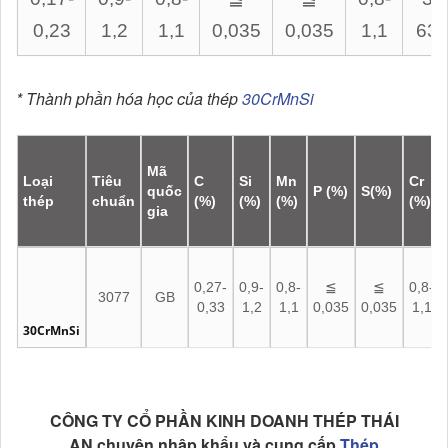
0,23
1,2
1,1
0,035
0,035
1,1
63
* Thành phần hóa học của thép
30CrMnSi
Mã
Loại
Tiêu
C
Si
Mn
Cr
quốc
P (%)
S(%)
thép
chuẩn
(%)
(%)
(%)
(%)
gia
0,27-
0,9-
0,8-
≦
≦
0,8-
3077
GB
0,33
1,2
1,1
0,035
0,035
1,1
30
CrMnSi
CÔNG TY CỔ PHẦN KINH DOANH THÉP THÁI
AN chuyên nhập khẩu và cung cấp
Thép