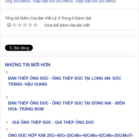
Ống 30CrMnSi
,
Thép hợp kim 20CrMnSi
,
Thép hợp kim 30CrMnSi
Tổng Số Điểm Của Bài Viết Là: 0 Trong 0 Đánh Giá
Click Để Đánh Giá Bài Viết
NHỮNG TIN MỚI HƠN
BÁN THÉP ỐNG ĐÚC - ỐNG THÉP ĐÚC TẠI LONG AN- SÓC
TRĂNG- HẬU GIANG
BÁN THÉP ỐNG ĐÚC - ỐNG THÉP ĐÚC TẠI ĐỒNG NAI - BIÊN
HÒA- TRẢNG BOM
GIÁ ỐNG THÉP ĐÚC - GIÁ THÉP ỐNG ĐÚC
ỐNG ĐÚC HỢP KIM 20Cr-40Cr-20CrMo-40CrMo-42CrMo-20CrMoTi-