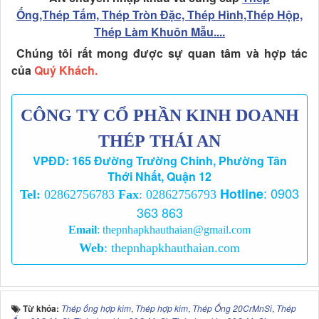
Ống,Thép Tấm, Thép Tròn Đặc, Thép Hình,Thép Hộp,
Thép Làm Khuôn Mẫu....
Chúng tôi rất mong được sự quan tâm và hợp tác
của
Quý Khách.
CÔNG TY CỔ PHẦN KINH DOANH
THÉP THÁI AN
VPĐD: 165 Đường Trường Chinh, Phường Tân
Thới Nhất, Quận 12
:
0903
Hotline
Tel:
02862756783
Fax
: 02862756793
363 863
Email
:
thepnhapkhauthaian@gmail.com
Web
:
thepnhapkhauthaian.com
Từ khóa:
Thép ống hợp kim
,
Thép hợp kim
,
Thép Ống 20CrMnSi
,
Thép